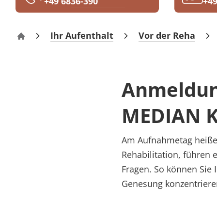
+49 6836-390
+49
Rheumatologie
Blog
Ihr Aufenthalt
Vor der Reha
Klinik Berus – Rehabilitation
Karriere
Anmeldun
MEDIAN K
Am Aufnahmetag heißen
Rehabilitation, führen
Fragen. So können Sie 
Genesung konzentriere