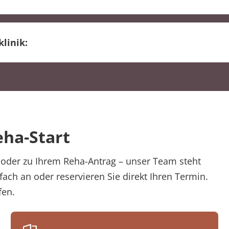
. Ärzteblatt, Heft 17, April 2004.
emeinsamen Bundesausschusses zur medizinischen
er Rehamaßnahme
 § 92 Abs. 1, Satz 2, Nr. 8 SGB V, in der Fassung vom 
 Rehaklinik
klinik:
atienten
ührung
eha-Start
oder zu Ihrem Reha-Antrag – unser Team steht
fach an oder reservieren Sie direkt Ihren Termin.
fen.