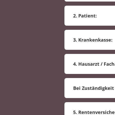
Feststellung der Re
2. Patient:
Reha-Antragstellun
3. Krankenkasse:
Klärung der Kosten
4. Hausarzt / Fach
Erstellung eines Be
Bei Zuständigkeit
Formblatt "Verordn
5. Rentenversiche