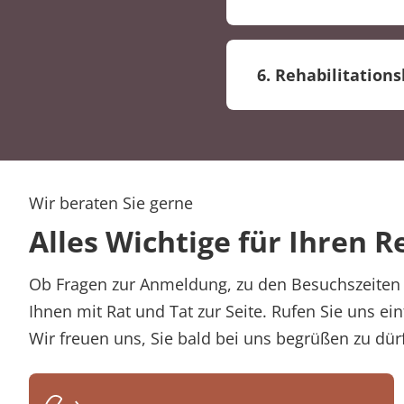
siehe S. 986 - 992 Dt
Richtlinien des G
Bewilligung d
Rehabilitation nach
Bestimmung der
6. Rehabilitations
2004.
Terminvergabe
Aufnahme des P
Therapiedurchf
Wir beraten Sie gerne
Alles Wichtige für Ihren R
Ob Fragen zur Anmeldung, zu den Besuchszeiten 
Ihnen mit Rat und Tat zur Seite. Rufen Sie uns ein
Wir freuen uns, Sie bald bei uns begrüßen zu dür