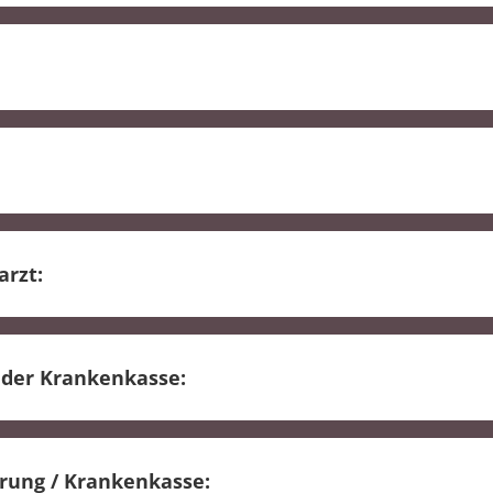
ha-Indikation
g bei der Krankenkasse
zuständigkeit
arzt:
fundberichtes
 der Krankenkasse:
ung von medizinischer Rehabilitation"
rung / Krankenkasse: