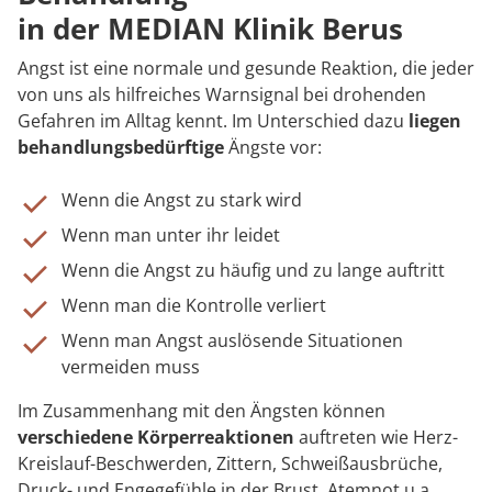
Rheumatologie
in der MEDIAN Klinik Berus
Blog
Angst ist eine normale und gesunde Reaktion, die jeder
von uns als hilfreiches Warnsignal bei drohenden
Karriere
Gefahren im Alltag kennt. Im Unterschied dazu
liegen
behandlungsbedürftige
Ängste vor:
Wenn die Angst zu stark wird
Wenn man unter ihr leidet
Wenn die Angst zu häufig und zu lange auftritt
Wenn man die Kontrolle verliert
Wenn man Angst auslösende Situationen
vermeiden muss
Im Zusammenhang mit den Ängsten können
verschiedene Körperreaktionen
auftreten wie Herz-
Kreislauf-Beschwerden, Zittern, Schweißausbrüche,
Druck- und Engegefühle in der Brust, Atemnot u.a.