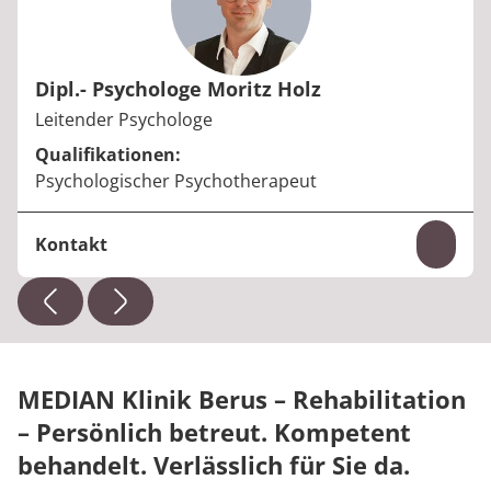
Dipl.- Psychologe Moritz Holz
Berufstitel:
Leitender Psychologe
Qualifikationen:
Psychologischer Psychotherapeut
Kontakt
Inhal
Telefon:
+49 6836 39-136
E-Mail:
moritz.holz@median-kliniken.de
MEDIAN Klinik Berus – Rehabilitation
– Persönlich betreut. Kompetent
behandelt. Verlässlich für Sie da.