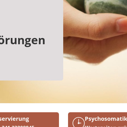
törungen
servierung
Psychosomati