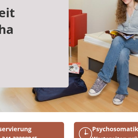
eit
ha
servierung
Psychosomati