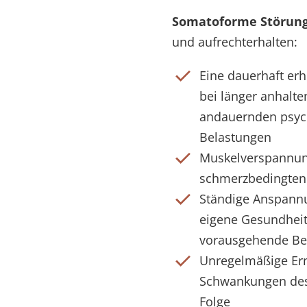
Somatoforme Störung
und aufrechterhalten:
Eine dauerhaft e
bei länger anhalt
andauernden psyc
Belastungen
Muskelverspannung
schmerzbedingten
Ständige Anspann
eigene Gesundheit 
vorausgehende B
Unregelmäßige Er
Schwankungen des 
Folge