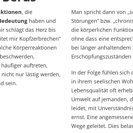
aktionen
, die
Man spricht dann von „s
 Bedeutung
haben und
Störungen“ bzw. „chron
ir schlägt das Herz bis
die körperlichen Funktio
itet mir Kopfzerbrechen“
ohne dass eine entsprech
olche Körperreaktionen
bei länger anhaltendem 
embeschwerden,
Erschöpfungszuständen h
äufiger auftreten,
In der Folge fühlen sic
nicht nur lästig werden,
in ihrem seelischen Wohl
d sein.
Lebensqualität oft erhebl
Umwelt auf jemanden, d
leidet, mit Unverständn
ernst. Eine angemessene 
Wege geleitet. Dies belas