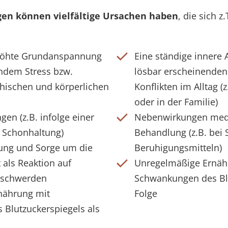
en können vielfältige Ursachen haben
, die sich z
rhöhte Grundanspannung
Eine ständige innere
endem Stress bzw.
lösbar erscheinende
hischen und körperlichen
Konflikten im Alltag (
oder in der Familie)
en (z.B. infolge einer
Nebenwirkungen med
 Schonhaltung)
Behandlung (z.B. bei 
ung und Sorge um die
Beruhigungsmitteln)
als Reaktion auf
Unregelmäßige Ernäh
eschwerden
Schwankungen des Blu
nährung mit
Folge
Blutzuckerspiegels als