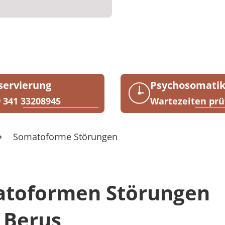
servierung
Psychosomati
 341 33208945
Wartezeiten prü
Somatoforme Störungen
atoformen Störungen
 Berus